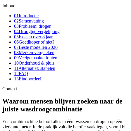
Inhoud
01
Introductie
02
Samenvatting
03
Probleem: drogen
04
Droogtijd vergelijking
05
Kosten over 8 jaar
06
Goedkoper of niet?
07
Beste modellen 2026
08
Merken vergeleken
09
Veelgemaakte fouten
10
Onderhoud & pluis
11
Alternatief: stapelen
12
FAQ
13
Eindoordeel
Context
Waarom mensen blijven zoeken naar de
juiste wasdroogcombinatie
Een combimachine belooft alles in één: wassen en drogen op één
vierkante meter. In de praktijk valt die belofte vaak tegen, vooral bij