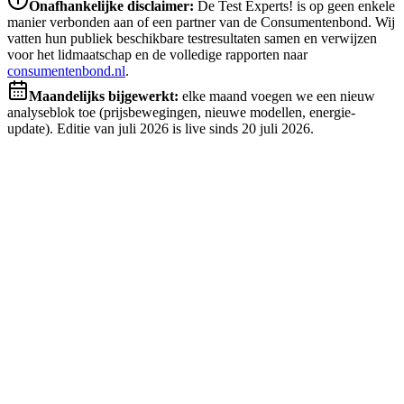
Onafhankelijke disclaimer:
De Test Experts! is op geen enkele
manier verbonden aan of een partner van de Consumentenbond. Wij
vatten hun publiek beschikbare testresultaten samen en verwijzen
voor het lidmaatschap en de volledige rapporten naar
consumentenbond.nl
.
Maandelijks bijgewerkt:
elke maand voegen we een nieuw
analyseblok toe (prijsbewegingen, nieuwe modellen, energie-
update). Editie van
juli 2026
is live sinds
20 juli 2026
.
Volledige ranglijst
Alle 13 wasdroogcombinaties op een rij
Testresultaten van