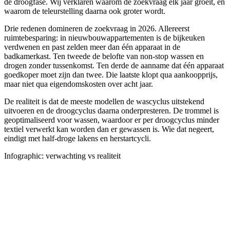
de droogfase. Wij verklaren waarom de zoekvraag elk jaar groeit, en
waarom de teleurstelling daarna ook groter wordt.
Drie redenen domineren de zoekvraag in 2026. Allereerst
ruimtebesparing: in nieuwbouwappartementen is de bijkeuken
verdwenen en past zelden meer dan één apparaat in de
badkamerkast. Ten tweede de belofte van non-stop wassen en
drogen zonder tussenkomst. Ten derde de aanname dat één apparaat
goedkoper moet zijn dan twee. Die laatste klopt qua aankoopprijs,
maar niet qua eigendomskosten over acht jaar.
De realiteit is dat de meeste modellen de wascyclus uitstekend
uitvoeren en de droogcyclus daarna onderpresteren. De trommel is
geoptimaliseerd voor wassen, waardoor er per droogcyclus minder
textiel verwerkt kan worden dan er gewassen is. Wie dat negeert,
eindigt met half-droge lakens en herstartcycli.
Infographic: verwachting vs realiteit