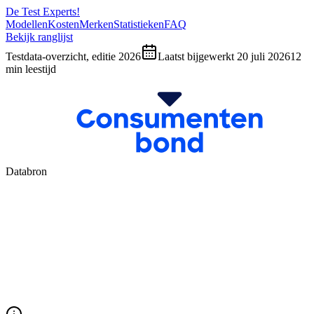
De Test Experts
!
Modellen
Kosten
Merken
Statistieken
FAQ
Bekijk ranglijst
Testdata-overzicht, editie 2026
Laatst bijgewerkt
20 juli 2026
12
min leestijd
Databron